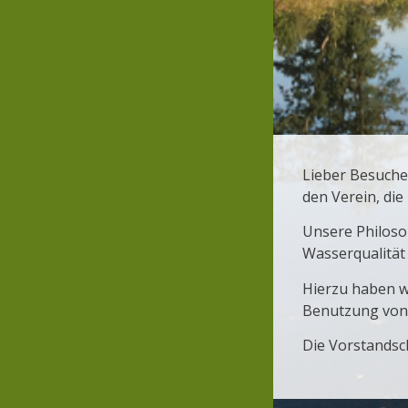
Lieber Besuche
den Verein, die
Unsere Philosop
Wasserqualität 
Hierzu haben w
Benutzung von
Die Vorstandsch